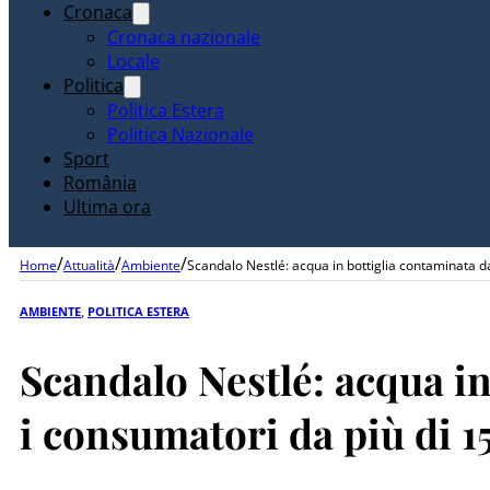
Cronaca
Cronaca nazionale
Locale
Politica
Politica Estera
Politica Nazionale
Sport
România
Ultima ora
/
/
/
Home
Attualità
Ambiente
Scandalo Nestlé: acqua in bottiglia contaminata da
AMBIENTE
,
POLITICA ESTERA
Scandalo Nestlé: acqua in
i consumatori da più di 1