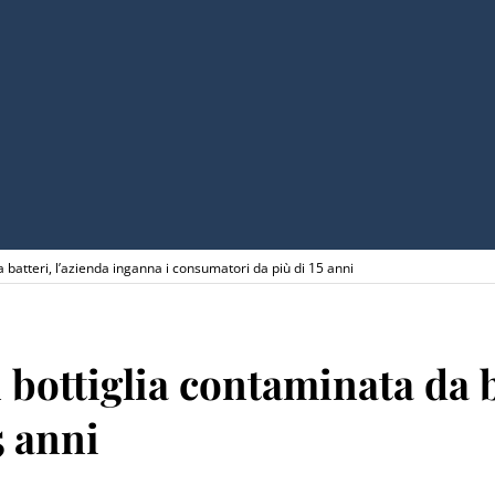
 batteri, l’azienda inganna i consumatori da più di 15 anni
 bottiglia contaminata da b
5 anni