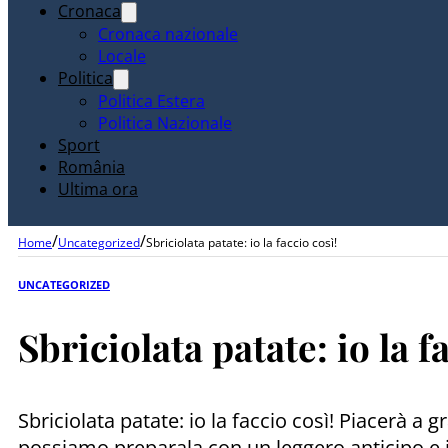
Cronaca
Cronaca nazionale
Locale
Politica
Politica Estera
Politica Nazionale
Sport
România
Ultima ora
/
/
Home
Uncategorized
Sbriciolata patate: io la faccio così!
UNCATEGORIZED
Sbriciolata patate: io la f
Sbriciolata patate: io la faccio così! Piacerà a g
possiamo preparala con un leggero anticipo e 