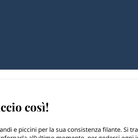
accio così!
randi e piccini per la sua consistenza filante. Si tr
infornarla all’ultimo momento, per goderci ogni 