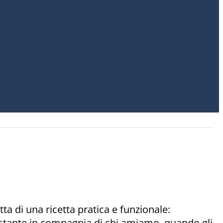
atta di una ricetta pratica e funzionale:
istante in compagnia di chi amiamo, quando gli