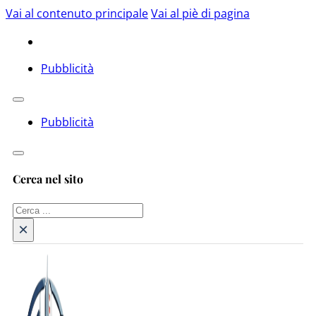
Vai al contenuto principale
Vai al piè di pagina
Pubblicità
Pubblicità
Cerca nel sito
Cerca
×