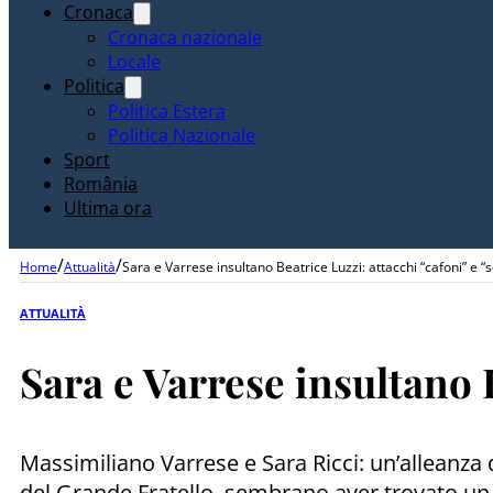
Cronaca
Cronaca nazionale
Locale
Politica
Politica Estera
Politica Nazionale
Sport
România
Ultima ora
/
/
Home
Attualità
Sara e Varrese insultano Beatrice Luzzi: attacchi “cafoni” e “sc
ATTUALITÀ
Sara e Varrese insultano B
Massimiliano Varrese e Sara Ricci: un’alleanza 
del Grande Fratello, sembrano aver trovato un p