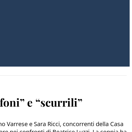
foni” e “scurrili”
no Varrese e Sara Ricci, concorrenti della Casa
re nei confronti di Beatrice Luzzi. La coppia ha