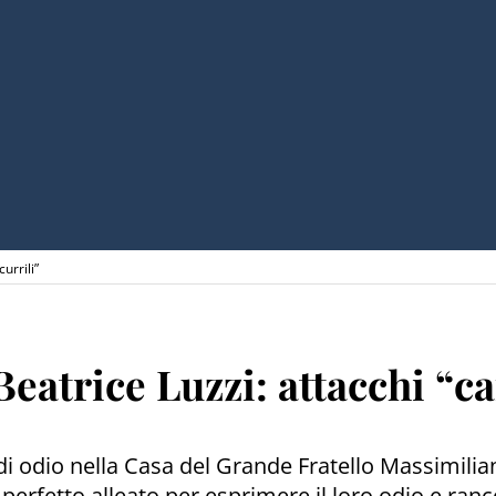
urrili”
eatrice Luzzi: attacchi “ca
di odio nella Casa del Grande Fratello Massimilia
erfetto alleato per esprimere il loro odio e ranco