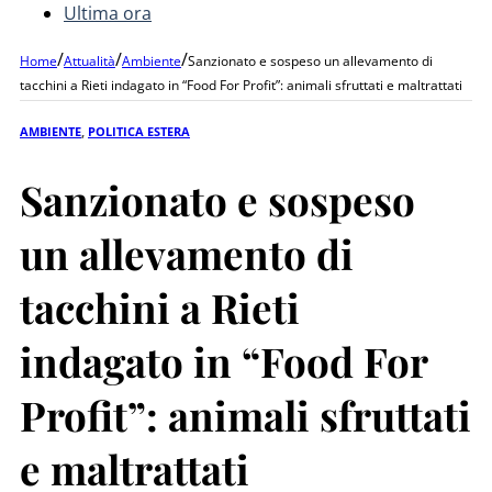
Ultima ora
/
/
/
Home
Attualità
Ambiente
Sanzionato e sospeso un allevamento di
tacchini a Rieti indagato in “Food For Profit”: animali sfruttati e maltrattati
AMBIENTE
,
POLITICA ESTERA
Sanzionato e sospeso
un allevamento di
tacchini a Rieti
indagato in “Food For
Profit”: animali sfruttati
e maltrattati