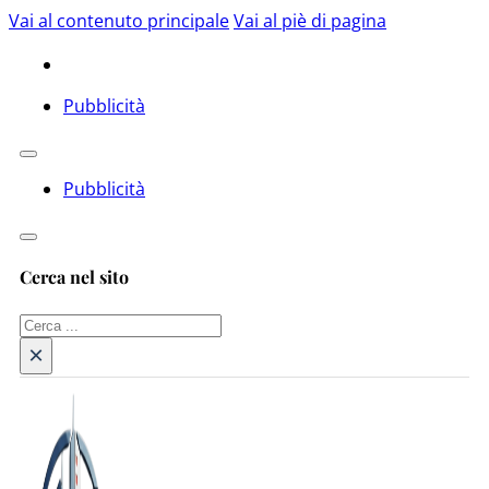
Vai al contenuto principale
Vai al piè di pagina
Pubblicità
Pubblicità
Cerca nel sito
Cerca
×