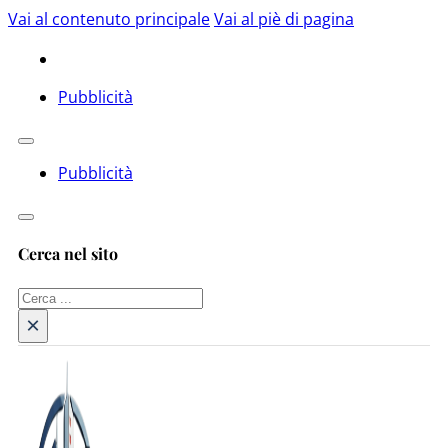
Vai al contenuto principale
Vai al piè di pagina
Pubblicità
Pubblicità
Cerca nel sito
Cerca
×