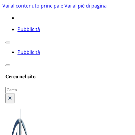
Vai al contenuto principale
Vai al piè di pagina
Pubblicità
Pubblicità
Cerca nel sito
Cerca
×