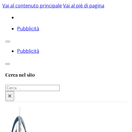
Vai al contenuto principale
Vai al piè di pagina
Pubblicità
Pubblicità
Cerca nel sito
Cerca
×