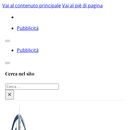
Vai al contenuto principale
Vai al piè di pagina
Pubblicità
Pubblicità
Cerca nel sito
Cerca
×