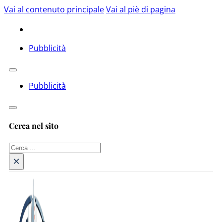
Vai al contenuto principale
Vai al piè di pagina
Pubblicità
Pubblicità
Cerca nel sito
Cerca
×