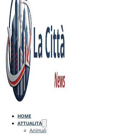
HOME
ATTUALITÀ
Animali