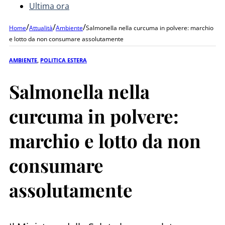
Ultima ora
/
/
/
Home
Attualità
Ambiente
Salmonella nella curcuma in polvere: marchio
e lotto da non consumare assolutamente
AMBIENTE
,
POLITICA ESTERA
Salmonella nella
curcuma in polvere:
marchio e lotto da non
consumare
assolutamente