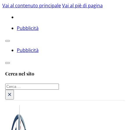
Vai al contenuto principale
Vai al piè di pagina
Pubblicità
Pubblicità
Cerca nel sito
Cerca
×