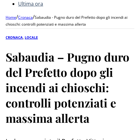
Ultima ora
/
/
Home
Cronaca
Sabaudia - Pugno duro del Prefetto dopo gli incendi ai
chioschi: controlli potenziati e massima allerta
CRONACA
,
LOCALE
Sabaudia – Pugno duro
del Prefetto dopo gli
incendi ai chioschi:
controlli potenziati e
massima allerta