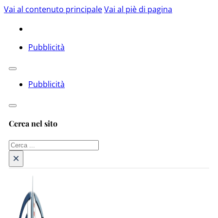
Vai al contenuto principale
Vai al piè di pagina
Pubblicità
Pubblicità
Cerca nel sito
Cerca
×