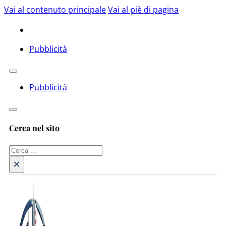
Vai al contenuto principale
Vai al piè di pagina
Pubblicità
Pubblicità
Cerca nel sito
Cerca
×