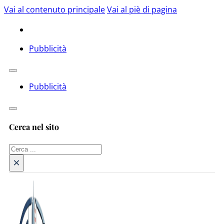
Vai al contenuto principale
Vai al piè di pagina
Pubblicità
Pubblicità
Cerca nel sito
Cerca
×