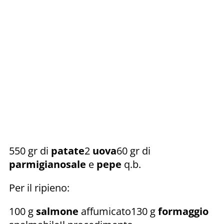
550 gr di
patate
2
uova
60 gr di
parmigiano
sale
e
pepe
q.b.
Per il ripieno:
100 g
salmone
affumicato130 g
formaggio