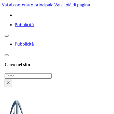
Vai al contenuto principale
Vai al piè di pagina
Pubblicità
Pubblicità
Cerca nel sito
Cerca
×