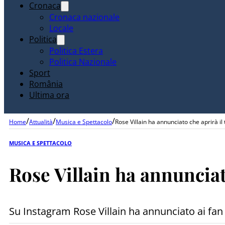
Cronaca
Cronaca nazionale
Locale
Politica
Politica Estera
Politica Nazionale
Sport
România
Ultima ora
/
/
/
Home
Attualità
Musica e Spettacolo
Rose Villain ha annunciato che aprirà il 
MUSICA E SPETTACOLO
Rose Villain ha annunciat
Su Instagram Rose Villain ha annunciato ai fan c