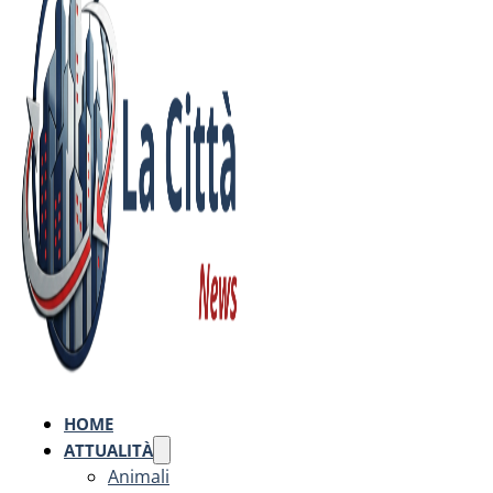
HOME
ATTUALITÀ
Animali