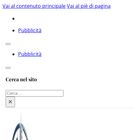
Vai al contenuto principale
Vai al piè di pagina
Pubblicità
Pubblicità
Cerca nel sito
Cerca
×