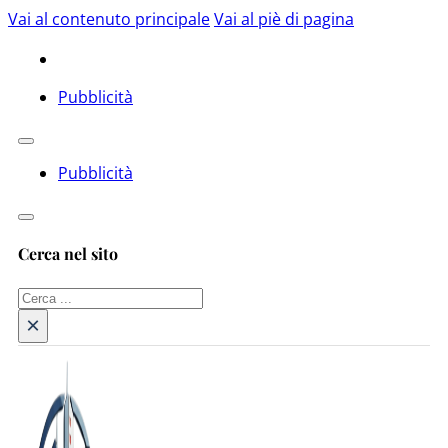
Vai al contenuto principale
Vai al piè di pagina
Pubblicità
Pubblicità
Cerca nel sito
Cerca
×