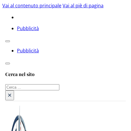
Vai al contenuto principale
Vai al piè di pagina
Pubblicità
Pubblicità
Cerca nel sito
Cerca
×