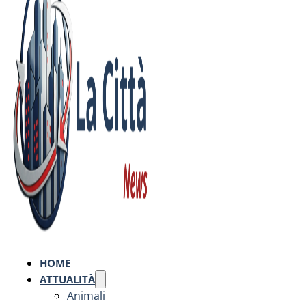
HOME
ATTUALITÀ
Animali