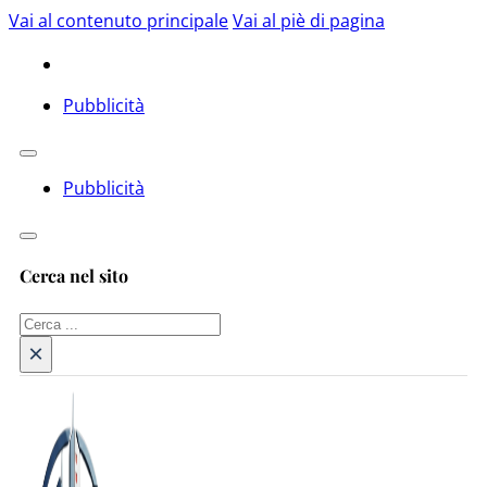
Vai al contenuto principale
Vai al piè di pagina
Pubblicità
Pubblicità
Cerca nel sito
Cerca
×