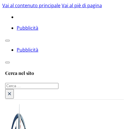
Vai al contenuto principale
Vai al piè di pagina
Pubblicità
Pubblicità
Cerca nel sito
Cerca
×