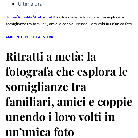
Ultima ora
/
/
/
Home
Attualità
Ambiente
Ritratti a metà: la fotografa che esplora le
somiglianze tra familiari, amici e coppie unendo i loro volti in un’unica foto
AMBIENTE
,
POLITICA ESTERA
Ritratti a metà: la
fotografa che esplora le
somiglianze tra
familiari, amici e coppie
unendo i loro volti in
un’unica foto