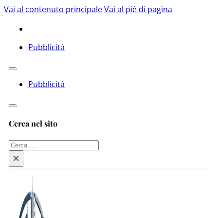
Vai al contenuto principale
Vai al piè di pagina
Pubblicità
Pubblicità
Cerca nel sito
Cerca
×