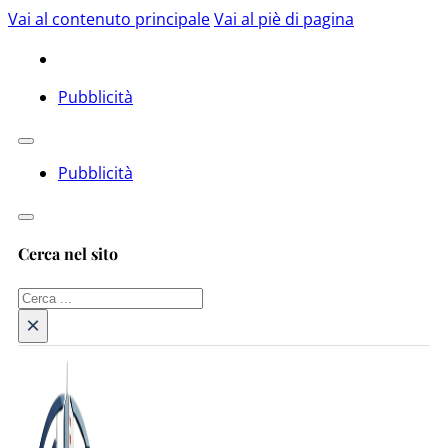
Vai al contenuto principale
Vai al piè di pagina
Pubblicità
Pubblicità
Cerca nel sito
Cerca
×