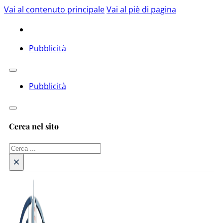
Vai al contenuto principale
Vai al piè di pagina
Pubblicità
Pubblicità
Cerca nel sito
Cerca
×