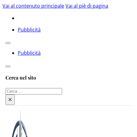
Vai al contenuto principale
Vai al piè di pagina
Pubblicità
Pubblicità
Cerca nel sito
Cerca
×