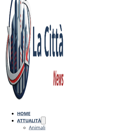
HOME
ATTUALITÀ
Animali