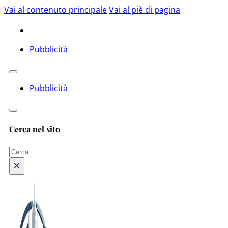
Vai al contenuto principale
Vai al piè di pagina
Pubblicità
Pubblicità
Cerca nel sito
Cerca
×