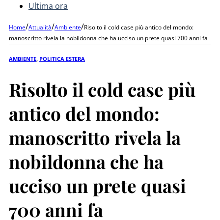
Ultima ora
/
/
/
Home
Attualità
Ambiente
Risolto il cold case più antico del mondo:
manoscritto rivela la nobildonna che ha ucciso un prete quasi 700 anni fa
AMBIENTE
,
POLITICA ESTERA
Risolto il cold case più
antico del mondo:
manoscritto rivela la
nobildonna che ha
ucciso un prete quasi
700 anni fa