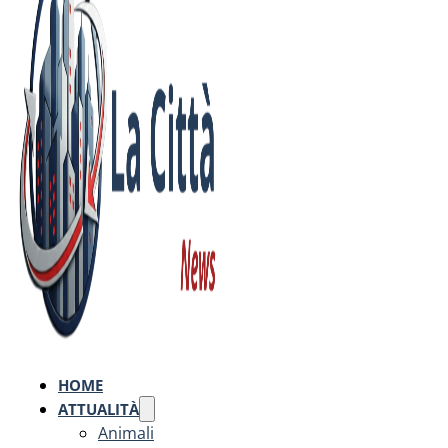
HOME
ATTUALITÀ
Animali