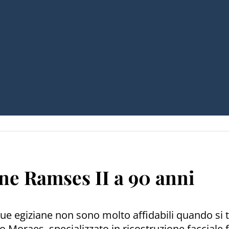
aone Ramses II a 90 anni
tue egiziane non sono molto affidabili quando si t
o Moraes, specializzato in ricostruzione facciale 