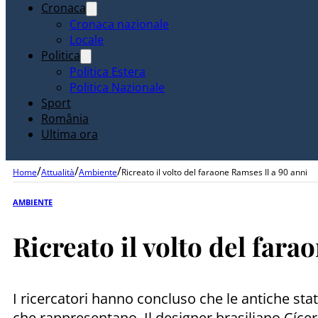
Cronaca
Cronaca nazionale
Locale
Politica
Politica Estera
Politica Nazionale
Sport
România
Ultima ora
/
/
/
Home
Attualità
Ambiente
Ricreato il volto del faraone Ramses II a 90 anni
AMBIENTE
Ricreato il volto del far
I ricercatori hanno concluso che le antiche sta
che rappresentano. Il designer brasiliano Cícer