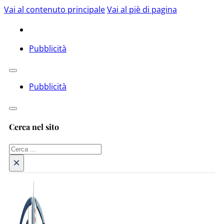
Vai al contenuto principale
Vai al piè di pagina
Pubblicità
Pubblicità
Cerca nel sito
Cerca
×