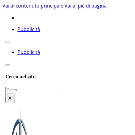
Vai al contenuto principale
Vai al piè di pagina
Pubblicità
Pubblicità
Cerca nel sito
Cerca
×