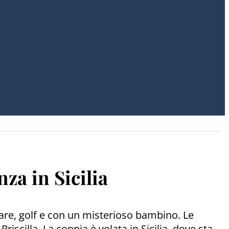
za in Sicilia
 mare, golf e con un misterioso bambino. Le
iscilla. La coppia è volata in Sicilia, dove sta