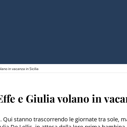
lano in vacanza in Sicilia
ffe e Giulia volano in vacan
lia. Qui stanno trascorrendo le giornate tra sole,
a De Lellis, in attesa della loro prima bambina, Pr