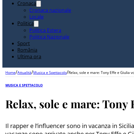
Cronaca
Cronaca nazionale
Locale
Politica
Politica Estera
Politica Nazionale
Sport
România
Ultima ora
/
/
/
Home
Attualità
Musica e Spettacolo
Relax, sole e mare: Tony Effe e Giulia vo
MUSICA E SPETTACOLO
Relax, sole e mare: Tony E
Il rapper e l’influencer sono in vacanza in Sici
vacanze sono arrivate anche per Tony Effe e Giuli