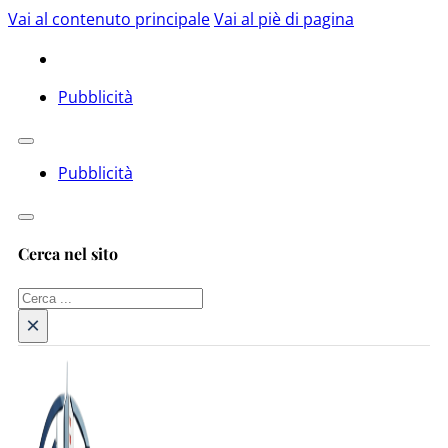
Vai al contenuto principale
Vai al piè di pagina
Pubblicità
Pubblicità
Cerca nel sito
Cerca
×