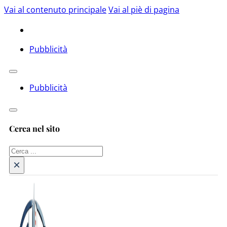
Vai al contenuto principale
Vai al piè di pagina
Pubblicità
Pubblicità
Cerca nel sito
Cerca
×