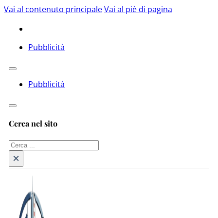
Vai al contenuto principale
Vai al piè di pagina
Pubblicità
Pubblicità
Cerca nel sito
Cerca
×