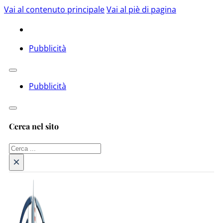
Vai al contenuto principale
Vai al piè di pagina
Pubblicità
Pubblicità
Cerca nel sito
Cerca
×