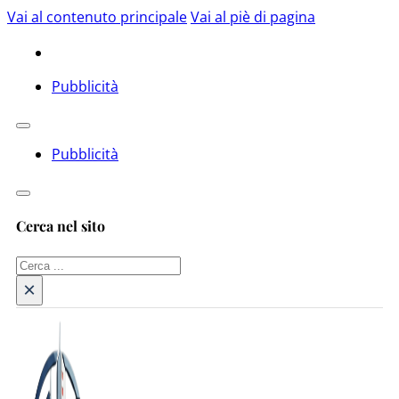
Vai al contenuto principale
Vai al piè di pagina
Pubblicità
Pubblicità
Cerca nel sito
Cerca
×