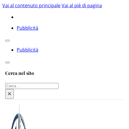
Vai al contenuto principale
Vai al piè di pagina
Pubblicità
Pubblicità
Cerca nel sito
Cerca
×