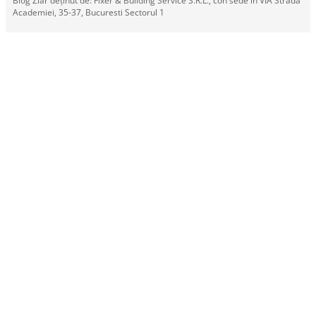
Blog Ziar deținut de: Fixer & Building Service S.R.L., con sede in VIA Strada
Academiei, 35-37, Bucuresti Sectorul 1