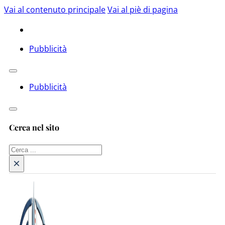
Vai al contenuto principale
Vai al piè di pagina
Pubblicità
Pubblicità
Cerca nel sito
Cerca
×