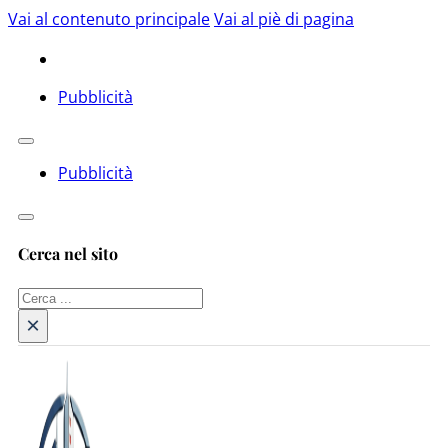
Vai al contenuto principale
Vai al piè di pagina
Pubblicità
Pubblicità
Cerca nel sito
Cerca
×