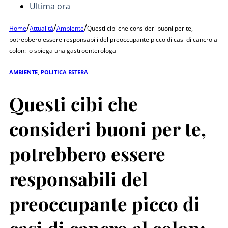
Ultima ora
/
/
/
Home
Attualità
Ambiente
Questi cibi che consideri buoni per te,
potrebbero essere responsabili del preoccupante picco di casi di cancro al
colon: lo spiega una gastroenterologa
AMBIENTE
,
POLITICA ESTERA
Questi cibi che
consideri buoni per te,
potrebbero essere
responsabili del
preoccupante picco di