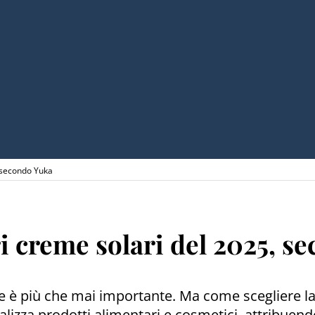
, secondo Yuka
i creme solari del 2025, s
sole è più che mai importante. Ma come scegliere l
lizza prodotti alimentari e cosmetici, attribuend