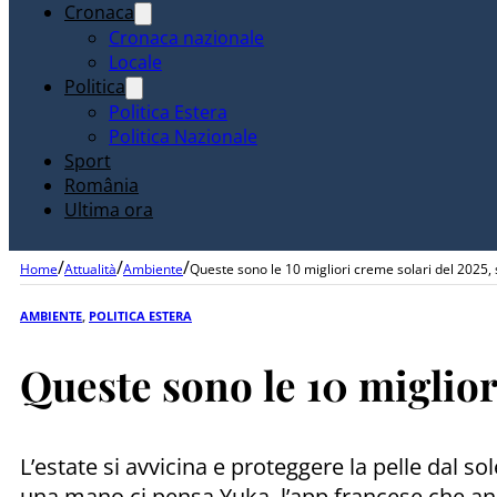
Cronaca
Cronaca nazionale
Locale
Politica
Politica Estera
Politica Nazionale
Sport
România
Ultima ora
/
/
/
Home
Attualità
Ambiente
Queste sono le 10 migliori creme solari del 2025
AMBIENTE
,
POLITICA ESTERA
Queste sono le 10 miglior
L’estate si avvicina e proteggere la pelle dal 
una mano ci pensa Yuka, l’app francese che ana