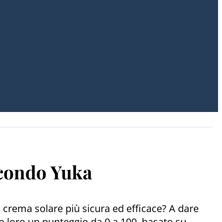
econdo Yuka
a crema solare più sicura ed efficace? A dare
o loro un punteggio da 0 a 100, basato su