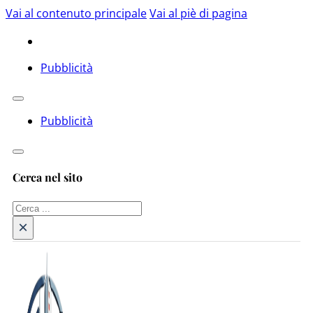
Vai al contenuto principale
Vai al piè di pagina
Pubblicità
Pubblicità
Cerca nel sito
Cerca
×