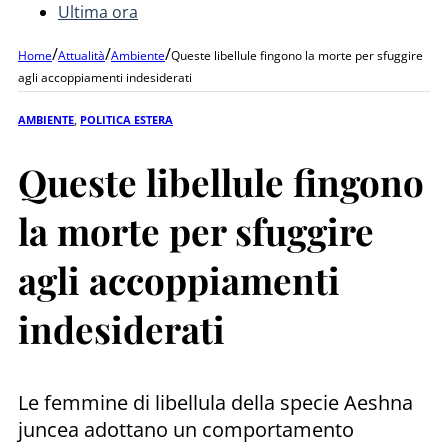
Ultima ora
/
/
/
Home
Attualità
Ambiente
Queste libellule fingono la morte per sfuggire
agli accoppiamenti indesiderati
AMBIENTE
,
POLITICA ESTERA
Queste libellule fingono
la morte per sfuggire
agli accoppiamenti
indesiderati
Le femmine di libellula della specie Aeshna
juncea adottano un comportamento