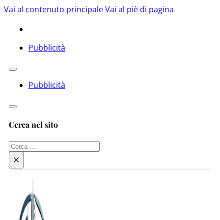
Vai al contenuto principale
Vai al piè di pagina
Pubblicità
Pubblicità
Cerca nel sito
Cerca
×