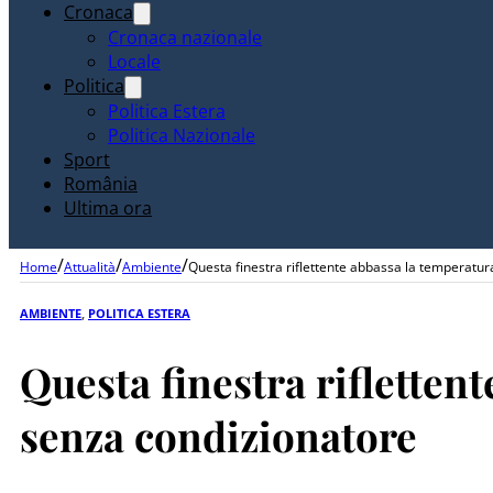
Cronaca
Cronaca nazionale
Locale
Politica
Politica Estera
Politica Nazionale
Sport
România
Ultima ora
/
/
/
Home
Attualità
Ambiente
Questa finestra riflettente abbassa la temperatur
AMBIENTE
,
POLITICA ESTERA
Questa finestra rifletten
senza condizionatore