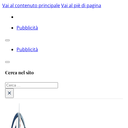
Vai al contenuto principale
Vai al piè di pagina
Pubblicità
Pubblicità
Cerca nel sito
Cerca
×