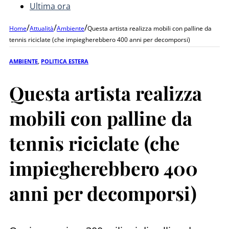
Ultima ora
/
/
/
Home
Attualità
Ambiente
Questa artista realizza mobili con palline da
tennis riciclate (che impiegherebbero 400 anni per decomporsi)
AMBIENTE
,
POLITICA ESTERA
Questa artista realizza
mobili con palline da
tennis riciclate (che
impiegherebbero 400
anni per decomporsi)