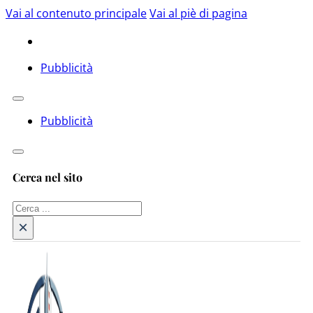
Vai al contenuto principale
Vai al piè di pagina
Pubblicità
Pubblicità
Cerca nel sito
Cerca
×