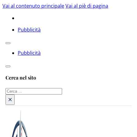
Vai al contenuto principale
Vai al piè di pagina
Pubblicità
Pubblicità
Cerca nel sito
Cerca
×