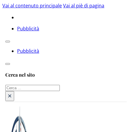
Vai al contenuto principale
Vai al piè di pagina
Pubblicità
Pubblicità
Cerca nel sito
Cerca
×