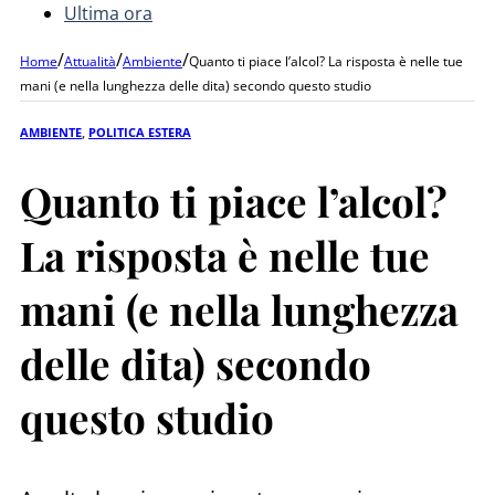
Ultima ora
/
/
/
Home
Attualità
Ambiente
Quanto ti piace l’alcol? La risposta è nelle tue
mani (e nella lunghezza delle dita) secondo questo studio
AMBIENTE
,
POLITICA ESTERA
Quanto ti piace l’alcol?
La risposta è nelle tue
mani (e nella lunghezza
delle dita) secondo
questo studio