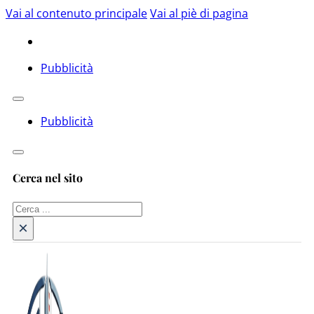
Vai al contenuto principale
Vai al piè di pagina
Pubblicità
Pubblicità
Cerca nel sito
Cerca
×