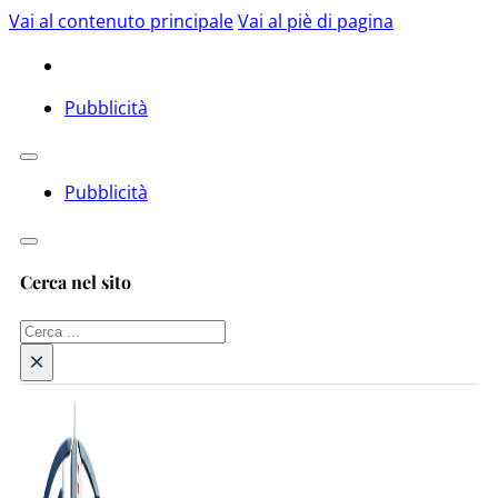
Vai al contenuto principale
Vai al piè di pagina
Pubblicità
Pubblicità
Cerca nel sito
Cerca
×