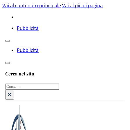
Vai al contenuto principale
Vai al piè di pagina
Pubblicità
Pubblicità
Cerca nel sito
Cerca
×