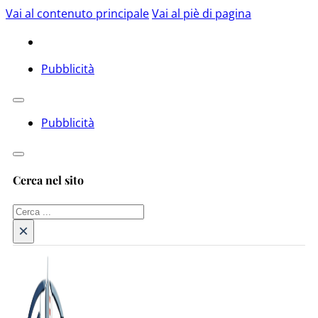
Vai al contenuto principale
Vai al piè di pagina
Pubblicità
Pubblicità
Cerca nel sito
Cerca
×